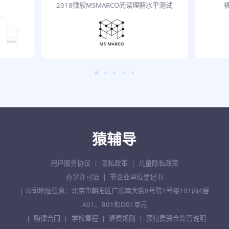
2018微软MSMARCO阅读理解水平测试
用户服务协议
|
隐私政策
|
儿童隐私政策
办学许可证
|
非企业单位登记书
| 公司地址信息：北京市朝阳区广顺南大街8号院1号楼101内4层
A01、B01和D01单元
|
购课合同
|
学校章程
|
退费规则
|
预付费资金监管说明